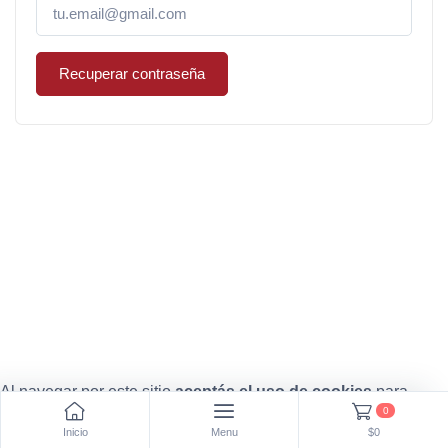
Recuperar contraseña
Al navegar por este sitio
aceptás el uso de cookies
para
0
agilizar tu experiencia de compra.
ENTENDIDO
Inicio
Menu
$0